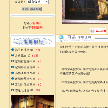
查分类：
您还
没有登陆
购物车
不能使用
深圳大芬中艺油画有限公司的
油画批
达芬奇油画-01..
￥0
油画批发组分别绘制。
古典花卉-17
￥158
定制精品画作-0..
￥0
定制婚纱油画-0..
￥0
高档油画批发组:画师均为著名美院毕
高档油画批发-0..
￥0
有极高的艺术收藏价值!
定制精品画作-0..
￥0
中档油画批发组:画师均为美院毕业,绘
定制肖像油画-0..
￥0
陈逸飞油画-01..
￥0
低档油画批发部:画师均为美院毕业,