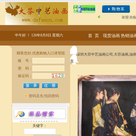
欢迎光临“深圳
中午好 ！
126年8月8日 星期六
首 页
现货油画
热销油
深圳大芬中艺油画公司,大芬油画,油画
发
关键字：