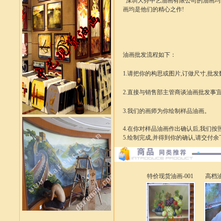
深圳大芬中艺油画有限公司的油画均为
画均是他们的精心之作!
油画批发
流程如下：
1.请把你的构思或图片,订做尺寸,批
2.直接与销售部主管商谈
油画批发
事
3.我们的画师为你绘制样品油画。
4.在你对样品油画作出确认后,我们
5.绘制完成,并得到你的确认,请交付
特价现货油画-001
高档油