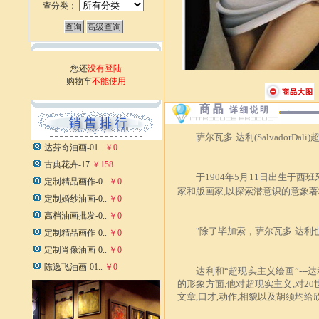
查分类：
您还
没有登陆
购物车
不能使用
萨尔瓦多·达利(SalvadorDal
达芬奇油画-01..
￥0
古典花卉-17
￥158
于1904年5月11日出生于
西班
定制精品画作-0..
￥0
家和版画家,以探索潜意识的意象著
定制婚纱油画-0..
￥0
高档油画批发-0..
￥0
"除了
毕加索
，萨尔瓦多·达利
定制精品画作-0..
￥0
定制肖像油画-0..
￥0
陈逸飞油画-01..
￥0
达利和“超现实主义绘画”---
的形象方面,他对超现实主义,对2
文章,口才,动作,相貌以及胡须均