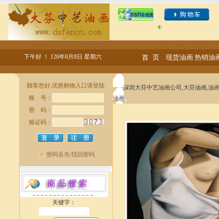
下午好 ！
126年8月8日 星期六
首 页
现货油画
热销油
深圳大芬中艺油画公司,大芬油画,油画
油画
关键字：