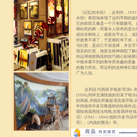
《记忆的永恒》，达利作，1931
永恒》典型地体现了达利早期的超
它的前部又像是一个只有眼睫毛、
棵枯死的树；而最令人惊奇的是出
或挂在树枝上，或搭在平台上，或
经疲惫不堪了，于是都松垮下来。
与幻觉，是自己不加选择，并且尽
现实的幻觉，他曾去精神病院了解
利运用他那熟练的技巧精心刻画那
中根本看不到的离奇而有趣的景象
的魅力所在。而达利的这种将幻觉
广为人知。
达利还与西班牙电影导演L-布努
(1930),同样充满怪诞的但富于
的风格,并因此而被超现实派开除.此
年间他有许多宗教题材的绘画作品,
期绘画虽然技法纯熟,但客观评价低
活》(1942～1944).他的许
亮》,《内战的预兆》等。